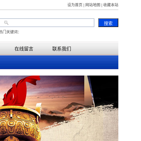
设为首页 | 网站地图 | 收藏本站
热门关键词：
在线留言
联系我们
临汾水泥顶管，临汾水泥涵管，
临汾水泥管预制厂，
临汾水泥制管厂，临汾地区水泥管厂