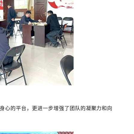
身心的平台，更进一步增强了团队的凝聚力和向