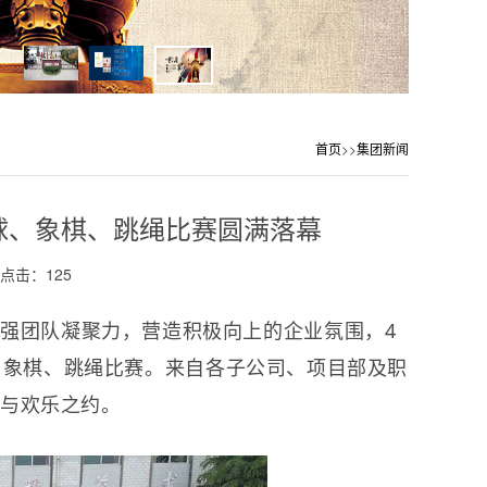
首页
>>
集团新闻
乓球、象棋、跳绳比赛圆满落幕
点击：125
增强团队凝聚力，营造积极向上的企业氛围，
4
球、象棋、跳绳比赛。来自各子公司、项目部及职
与欢乐之约。