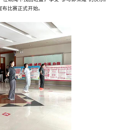
宣布比赛正式开始。