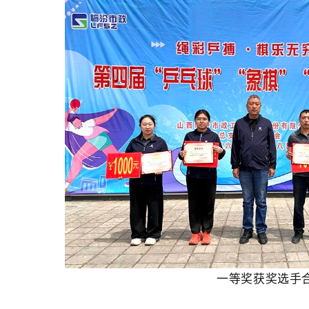
一等奖获奖选手