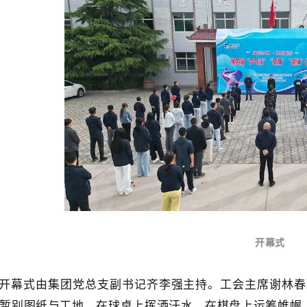
开幕式
开幕式由集团党总支副书记齐李强主持。
工会主席谢林春
暂别图纸与工地，在球桌上挥洒汗水，在棋盘上运筹帷幄