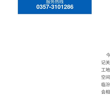
服务热线
0357-3101286
今年
记关
工地
空间
临汾
会相