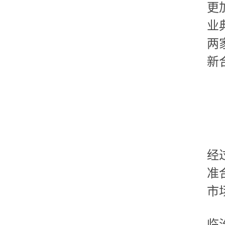
更
业
两
新
经
准
市
临