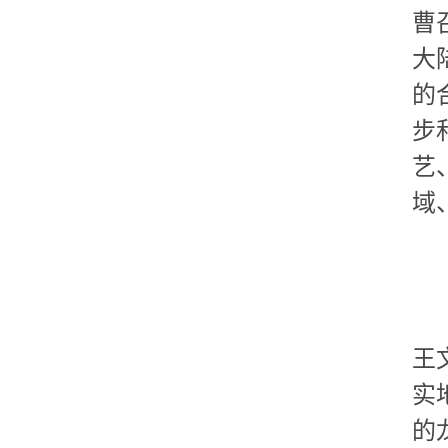
曹
大
的
步
艺
域
王
实
的