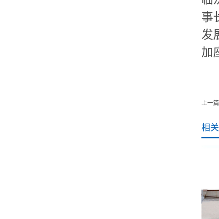
事
发
加
上一篇
相关