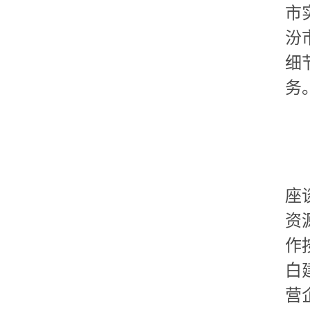
市
汾
细
务
座
资
作
白
营