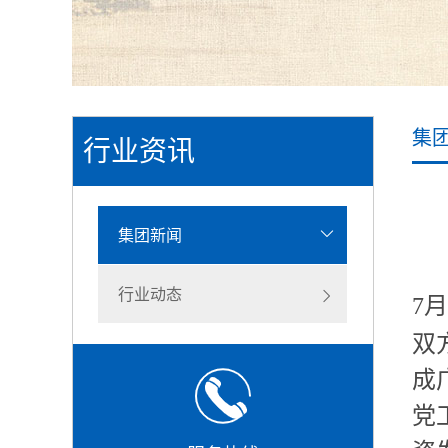
集
行业资讯
集团新闻
行业动态
7
月
双
成
党