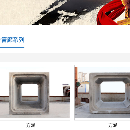
合管廊系列
方涵
方涵